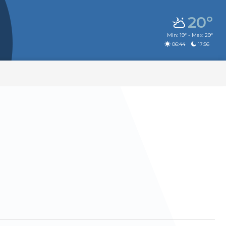
20º
Min: 19º - Max: 29º
06:44
17:56