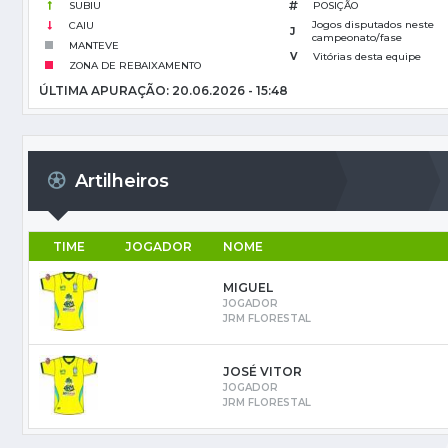
SUBIU
POSIÇÃO
Jogos disputados neste
CAIU
J
campeonato/fase
MANTEVE
V
Vitórias desta equipe
ZONA DE REBAIXAMENTO
ÚLTIMA APURAÇÃO: 20.06.2026 - 15:48
Artilheiros
TIME
JOGADOR
NOME
MIGUEL
JOGADOR
JRM FLORESTAL
JOSÉ VITOR
JOGADOR
JRM FLORESTAL