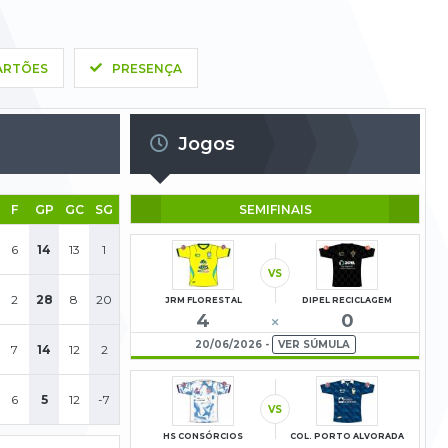
ARTÕES
PRESENÇA
Jogos
SEMIFINAIS
F
GP
GC
SG
6
14
13
1
VS
2
28
8
20
JRM FLORESTAL
DIPEL RECICLAGEM
4
0
20/06/2026 -
VER SÚMULA
7
14
12
2
6
5
12
-7
VS
HS CONSÓRCIOS
COL. PORTO ALVORADA