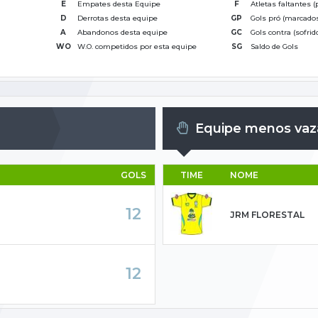
E
Empates desta Equipe
F
Atletas faltantes 
D
Derrotas desta equipe
GP
Gols pró (marcado
A
Abandonos desta equipe
GC
Gols contra (sofrid
WO
W.O. competidos por esta equipe
SG
Saldo de Gols
Equipe menos va
GOLS
TIME
NOME
12
JRM FLORESTAL
12