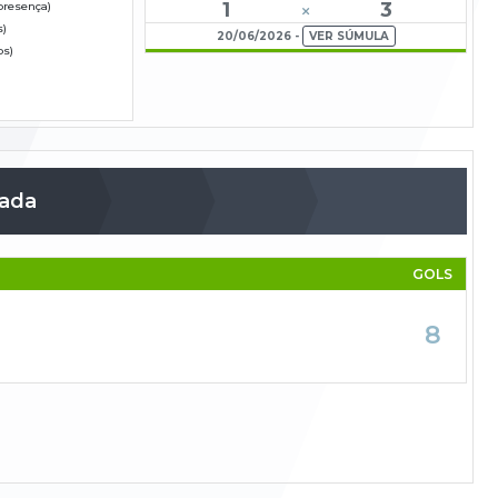
1
3
(presença)
s)
20/06/2026 -
VER SÚMULA
os)
zada
GOLS
8