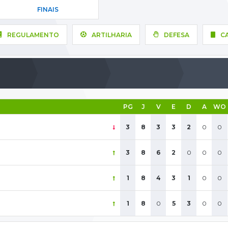
FINAIS
REGULAMENTO
ARTILHARIA
DEFESA
C
PG
J
V
E
D
A
WO
3
8
3
3
2
0
0
3
8
6
2
0
0
0
1
8
4
3
1
0
0
1
8
0
5
3
0
0