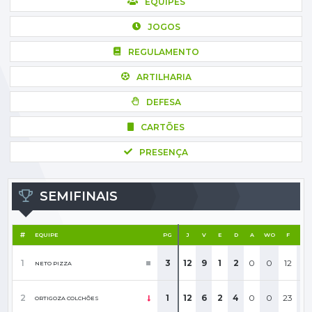
EQUIPES
JOGOS
REGULAMENTO
ARTILHARIA
DEFESA
CARTÕES
PRESENÇA
SEMIFINAIS
EQUIPE
PG
J
V
E
D
A
WO
F
GP
1
3
12
9
1
2
0
0
12
4
NETO PIZZA
2
1
12
6
2
4
0
0
23
4
ORTIGOZA COLCHÕES