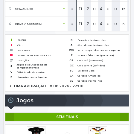
3
0
11
7
0
4
0
0
18
3
CASA GUILMO
4
0
11
7
0
4
0
0
19
52
INOVA VISÃO/FADINI
SUBIU
D
Derrotas desta equipe
CAIU
A
Abandonos desta equipe
MANTEVE
WO
W.O. competidos por esta equipe
ZONA DE REBAIXAMENTO
F
Atletas faltantes (presença)
POSIÇÃO
GP
Gols pró (marcados)
Jogos disputados neste
GC
Gols contra (sofridos)
J
campeonato/fase
SG
Saldo de Gols
V
Vitórias desta equipe
CA
Cartões Amarelos
E
Empates desta Equipe
CV
Cartões Vermelhos
ÚLTIMA APURAÇÃO: 18.06.2026 - 22:00
Jogos
SEMIFINAIS