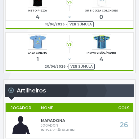
VS
NETO PIZZA
ORTIGOZA COLCHÕES
4
0
18/06/2026 -
VER SÚMULA
VS
CASA GUILMO
INOVA VISÃO/FADINI
1
4
20/06/2026 -
VER SÚMULA
Artilheiros
JOGADOR
NOME
GOLS
MARADONA
26
JOGADOR
INOVA VISÃO/FADINI